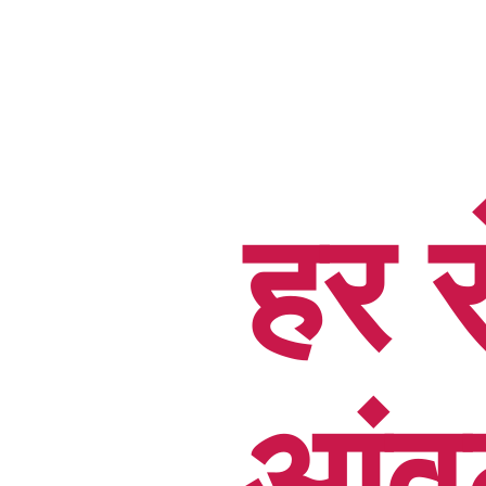
हर 
आंवल