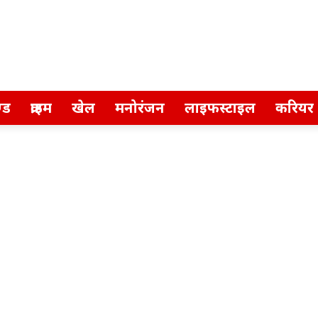
्ड
क्राइम
खेल
मनोरंजन
लाइफस्टाइल
करियर