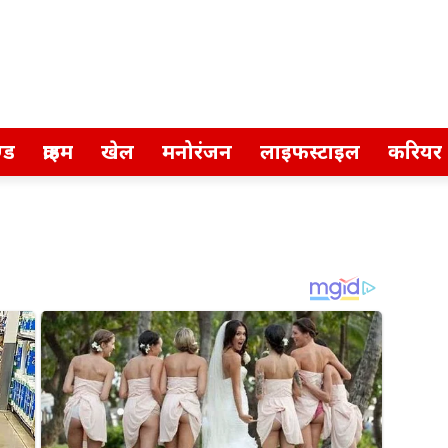
्ड
क्राइम
खेल
मनोरंजन
लाइफस्टाइल
करियर