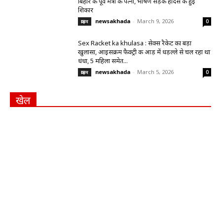
बिहार के पूर्व मंत्री की पत्नी, भीषण सड़क हादसे की हुईं
शिकार
newsakhada
-
March 9, 2026
क्राइम
0
Sex Racket ka khulasa : सेक्स रैकेट का बड़ा
खुलासा, आइसक्रीम फैक्ट्री की आड़ में धड़ल्ले से चल रहा था
धंधा, 5 महिला समेत...
newsakhada
-
March 5, 2026
क्राइम
0
खेल