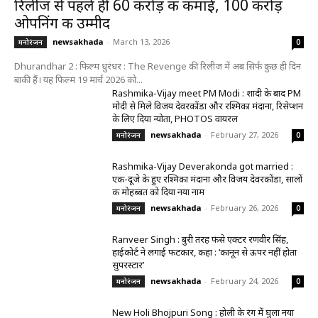
रिलीज से पहले ही 60 करोड़ की कमाई, 100 करोड़
ओपनिंग की उम्मीद
newsakhada
-
March 13, 2026
मनोरंजन
0
Dhurandhar 2 : फिल्म धुरंधर : The Revenge की रिलीज में अब सिर्फ कुछ ही दिन
बाकी हैं। यह फिल्म 19 मार्च 2026 को...
Rashmika-Vijay meet PM Modi : शादी के बाद PM
मोदी से मिले विजय देवरकोंडा और रश्मिका मंदाना, रिसेप्शन
के लिए दिया न्योता, PHOTOS वायरल
newsakhada
-
February 27, 2026
मनोरंजन
0
Rashmika-Vijay Deverakonda got married :
एक-दूजे के हुए रश्मिका मंदाना और विजय देवरकोंडा, सालों
की मोहब्बत को दिया नया नाम
newsakhada
-
February 26, 2026
मनोरंजन
0
Ranveer Singh : बुरी तरह फंसे एक्टर रणवीर सिंह,
हाईकोर्ट ने लगाई फटकार, कहा : ‘कानून से ऊपर नहीं होता
सुपरस्टार’
newsakhada
-
February 24, 2026
मनोरंजन
0
New Holi Bhojpuri Song : होली के रंग में घुला नया