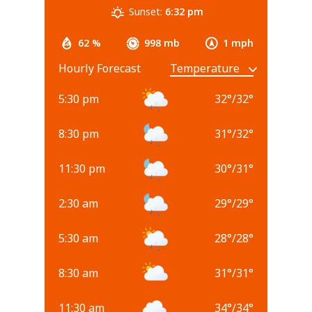
Sunset:
6:32 pm
62 %
998 mb
1 mph
Hourly Forecast
5:30 pm
32
°
/
32
°
8:30 pm
31
°
/
32
°
11:30 pm
30
°
/
31
°
2:30 am
29
°
/
29
°
5:30 am
28
°
/
28
°
8:30 am
31
°
/
31
°
11:30 am
34
°
/
34
°