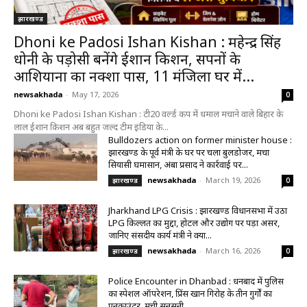
झारखण्ड
Dhoni ke Padosi Ishan Kishan : महेन्द्र सिंह
धोनी के पड़ोसी बनेंगे ईशान किशन, सपनों के
आशियाना का नक्शा पास, 11 मंजिला घर में...
newsakhada
-
May 17, 2026
0
Dhoni ke Padosi Ishan Kishan : टी20 वर्ल्ड कप में धमाल मचाने वाले बिहार के
लाल ईशान किशन अब बहुत जल्द टीम इंडिया के...
Bulldozers action on former minister house :
झारखण्ड के पूर्व मंत्री के घर पर चला बुलडोजर, मचा
सियासी घमासान, अंबा प्रसाद ने कार्रवाई पर...
newsakhada
-
March 19, 2026
झारखण्ड
0
Jharkhand LPG Crisis : झारखण्ड विधानसभा में उठा
LPG किल्लत का मुद्दा, होटल और उद्योग पर पड़ा असर,
जानिए संसदीय कार्य मंत्री ने क्या...
newsakhada
-
March 16, 2026
झारखण्ड
0
Police Encounter in Dhanbad : धनबाद में पुलिस
का स्पेशल ऑपरेशन, प्रिंस खान गिरोह के तीन गुर्गों का
एनकाउंटर, मची सनसनी