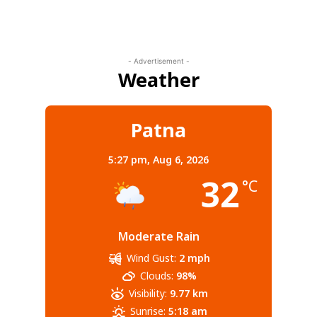
- Advertisement -
Weather
Patna
5:27 pm,
Aug 6, 2026
32
°C
Moderate Rain
Wind Gust:
2 mph
Clouds:
98%
Visibility:
9.77 km
Sunrise:
5:18 am