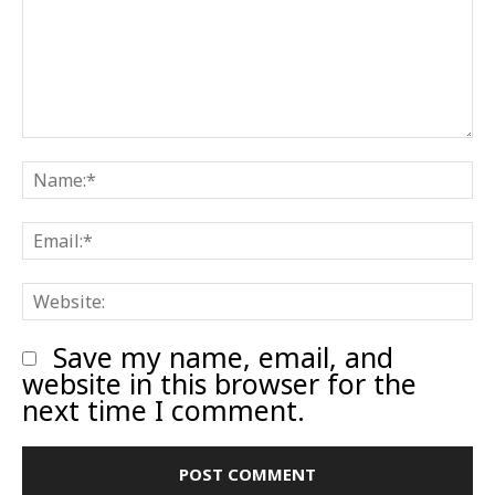
Comment:
N
E
W
Save my name, email, and
website in this browser for the
next time I comment.