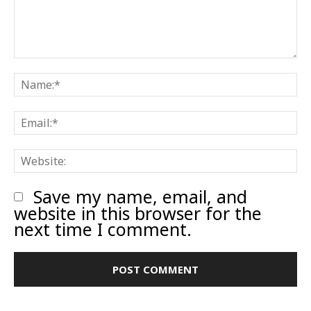
Comment:
N
E
W
Save my name, email, and
website in this browser for the
next time I comment.