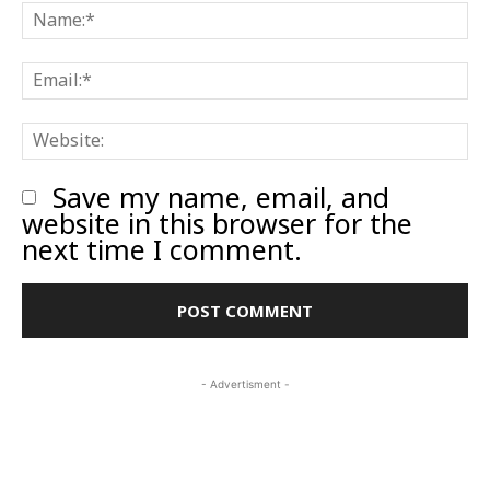
N
E
W
Save my name, email, and
website in this browser for the
next time I comment.
- Advertisment -