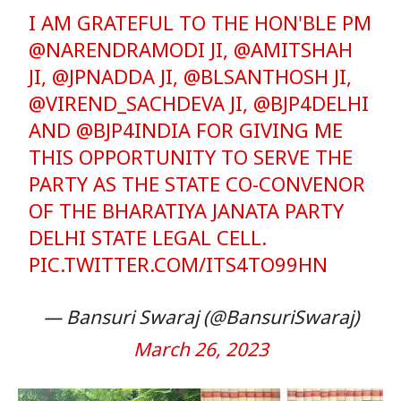
I AM GRATEFUL TO THE HON'BLE PM
@NARENDRAMODI
JI,
@AMITSHAH
JI,
@JPNADDA
JI,
@BLSANTHOSH
JI,
@VIREND_SACHDEVA
JI,
@BJP4DELHI
AND
@BJP4INDIA
FOR GIVING ME
THIS OPPORTUNITY TO SERVE THE
PARTY AS THE STATE CO-CONVENOR
OF THE BHARATIYA JANATA PARTY
DELHI STATE LEGAL CELL.
PIC.TWITTER.COM/ITS4TO99HN
— Bansuri Swaraj (@BansuriSwaraj)
March 26, 2023