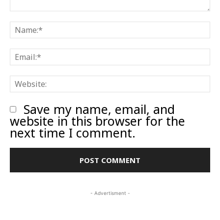
Comment:
N
E
W
Save my name, email, and
website in this browser for the
next time I comment.
- Advertisment -