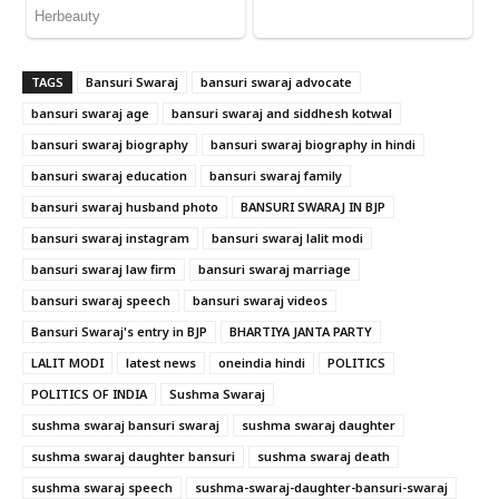
TAGS
Bansuri Swaraj
bansuri swaraj advocate
bansuri swaraj age
bansuri swaraj and siddhesh kotwal
bansuri swaraj biography
bansuri swaraj biography in hindi
bansuri swaraj education
bansuri swaraj family
bansuri swaraj husband photo
BANSURI SWARAJ IN BJP
bansuri swaraj instagram
bansuri swaraj lalit modi
bansuri swaraj law firm
bansuri swaraj marriage
bansuri swaraj speech
bansuri swaraj videos
Bansuri Swaraj's entry in BJP
BHARTIYA JANTA PARTY
LALIT MODI
latest news
oneindia hindi
POLITICS
POLITICS OF INDIA
Sushma Swaraj
sushma swaraj bansuri swaraj
sushma swaraj daughter
sushma swaraj daughter bansuri
sushma swaraj death
sushma swaraj speech
sushma-swaraj-daughter-bansuri-swaraj