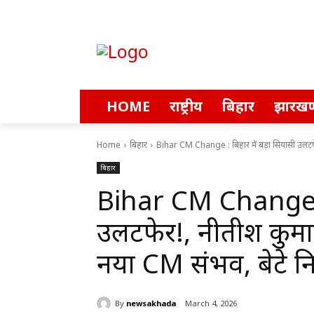
HOME
राष्ट्रीय
बिहार
झारखण
Home
बिहार
Bihar CM Change : बिहार में बड़ा सियासी उलटफेर!
बिहार
Bihar CM Change : ब
उलटफेर!, नीतीश कुमार
नया CM संभव, बेटे नि
By
newsakhada
March 4, 2026