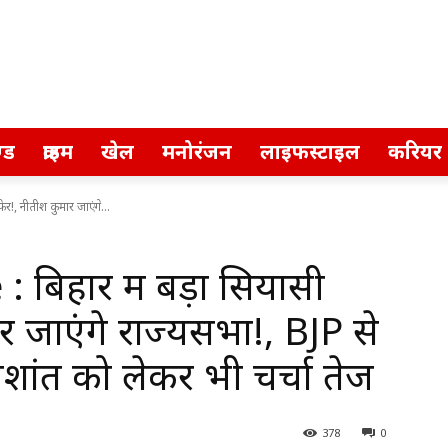
्ड
क्राइम
खेल
मनोरंजन
लाइफस्टाइल
करियर
, नीतीश कुमार जाएंगे...
िहार में बड़ा सियासी
 जाएंगे राज्यसभा!, BJP से
शांत को लेकर भी चर्चा तेज
378
0