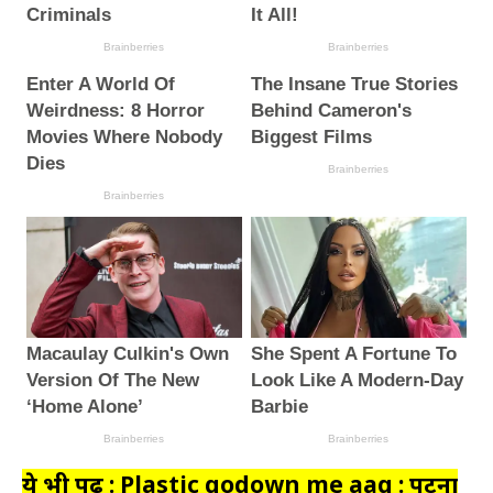
ये भी पढ़ें : Plastic godown me aag : पटना