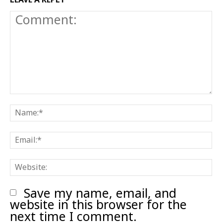
Comment:
N
E
W
Save my name, email, and
website in this browser for the
next time I comment.