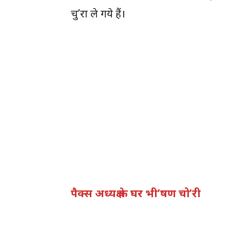
चु’रा ले गये हैं।
पैक्स अध्यक्ष के घर भी’षण चो’री