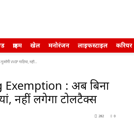
्ड
क्राइम
खेल
मनोरंजन
लाइफस्टाइल
करियर
ेंगी VVIP गाड़ियां, नहीं...
g Exemption : अब बिना
ियां, नहीं लगेगा टोलटैक्स
282
0