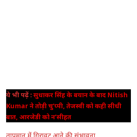
ये भी पढ़ें :
सुधाकर सिंह के बयान के बाद Nitish
Kumar ने तोड़ी चु’प्पी, तेजस्वी को कही सीधी
बात, आरजेडी को न’सीहत
तापमान में गिरावट आने की संभावना