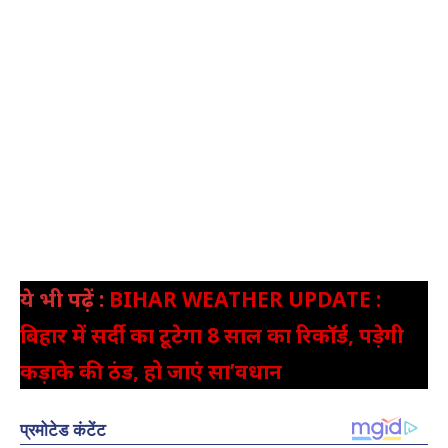
ये भी पढ़ें :
BIHAR WEATHER UPDATE :
बिहार में सर्दी का टूटेगा 8 साल का रिकॉर्ड, पड़ेगी
कड़ाके की ठंड, हो जाएं सा’वधान