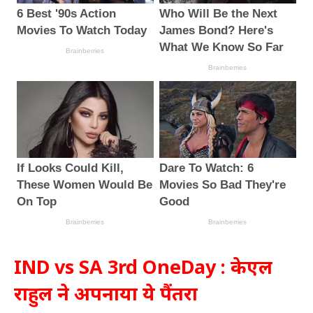
IND vs SA 3rd OneDay : केएल
राहुल ने अपनाया ये पैंतरा