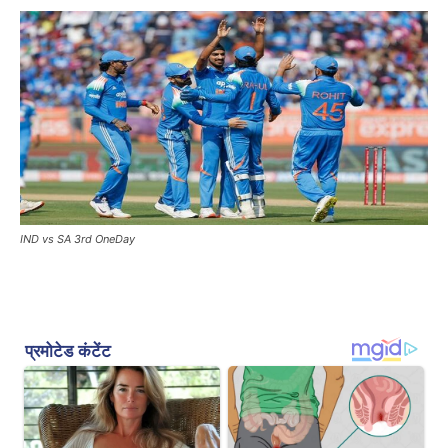
IND vs SA 3rd OneDay