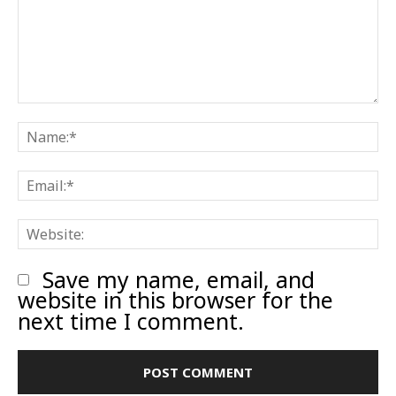
Comment:
N
E
W
Save my name, email, and
website in this browser for the
next time I comment.