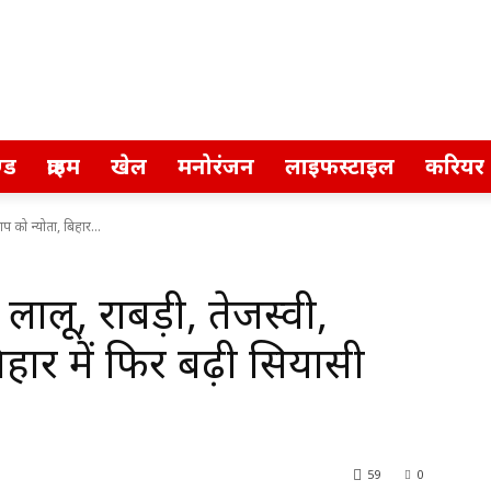
्ड
क्राइम
खेल
मनोरंजन
लाइफस्टाइल
करियर
ताप को न्योता, बिहार...
ं लालू, राबड़ी, तेजस्वी,
िहार में फिर बढ़ी सियासी
59
0