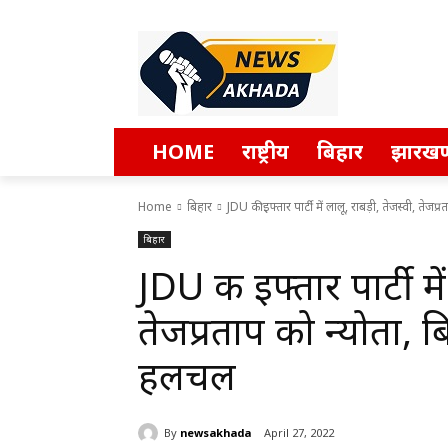
HOME
राष्ट्रीय
बिहार
झारखण
Home
बिहार
JDU की इफ्तार पार्टी में लालू, राबड़ी, तेजस्वी, तेजप्र
बिहार
JDU की इफ्तार पार्टी मे
तेजप्रताप को न्योता, ब
हलचल
By
newsakhada
April 27, 2022