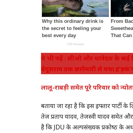
ये भी पढ़ें : सीओ और थानेदार के कई
बेगूसराय तक छापेमारी से मचा ह’ड़कं’
लालू-राबड़ी समेत पूरे परिवार को न्योत
बताया जा रहा है कि इस इफ्तार पार्टी के ल
तेज प्रताप यादव, तेजस्वी यादव समेत और 
है कि JDU के अल्‍पसंख्‍यक प्रकोष्‍ठ के 