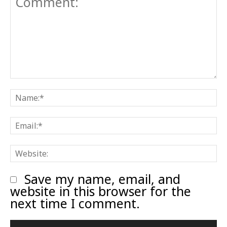
Comment:
N
E
W
Save my name, email, and
website in this browser for the
next time I comment.