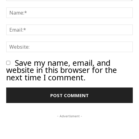
Comment:
N
E
W
Save my name, email, and
website in this browser for the
next time I comment.
- Advertisment -