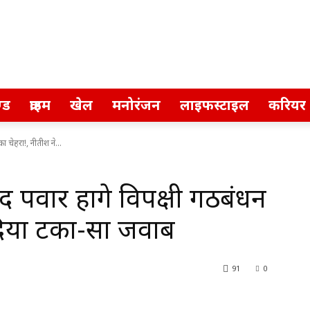
्ड
क्राइम
खेल
मनोरंजन
लाइफस्टाइल
करियर
 चेहरा!, नीतीश ने...
पवार होंगे विपक्षी गठबंधन
 दिया टका-सा जवाब
91
0