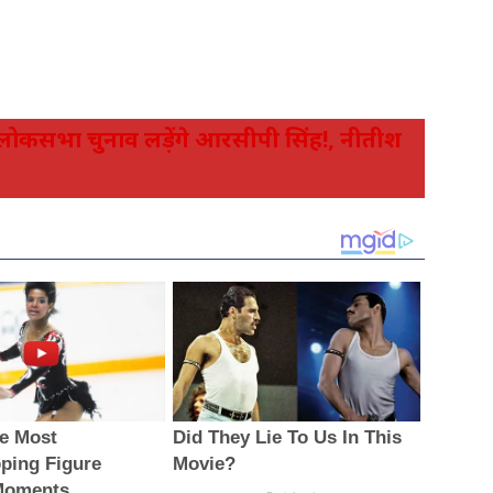
ोकसभा चुनाव लड़ेंगे आरसीपी सिंह!, नीतीश