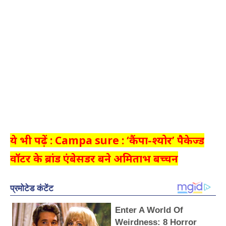
ये भी पढ़ें : Campa sure : ‘कैंपा-श्योर’ पैकेज्ड
वॉटर के ब्रांड एंबेसडर बने अमिताभ बच्चन