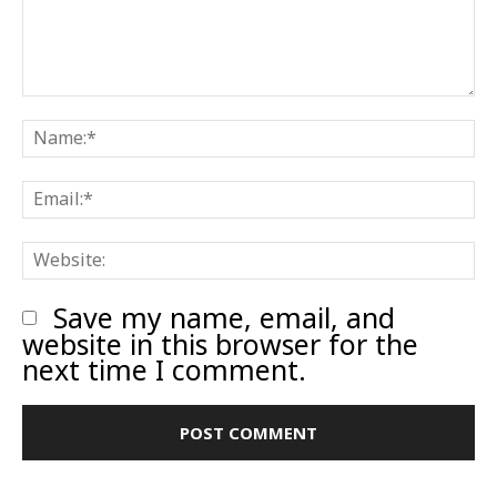
Comment:
N
E
W
Save my name, email, and
website in this browser for the
next time I comment.