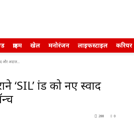
्ड
क्राइम
खेल
मनोरंजन
लाइफस्टाइल
करियर
वाद और अंदाज़...
े ‘SIL’ ब्रांड को नए स्वाद
न्च
288
0