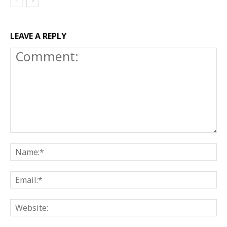
LEAVE A REPLY
Comment:
N
E
W