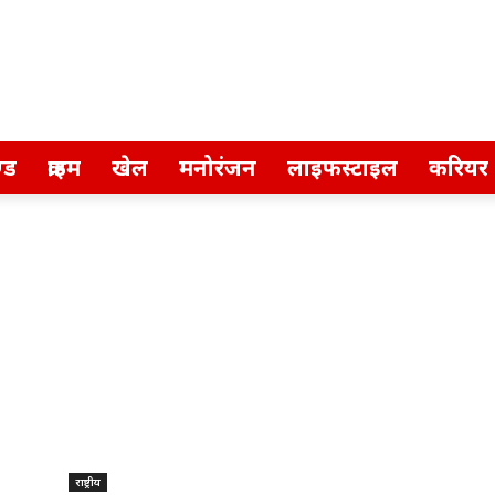
्ड
क्राइम
खेल
मनोरंजन
लाइफस्टाइल
करियर
राष्ट्रीय