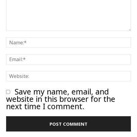
Comment:
N
E
W
Save my name, email, and
website in this browser for the
next time I comment.