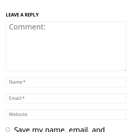
LEAVE A REPLY
Comment:
N
E
W
Save my name, email, and