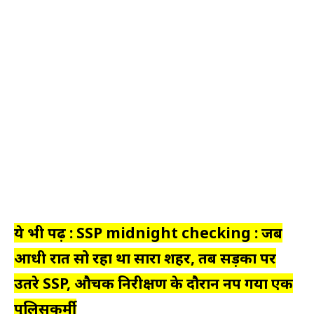
ये भी पढ़ें : SSP midnight checking : जब
आधी रात सो रहा था सारा शहर, तब सड़कों पर
उतरे SSP, औचक निरीक्षण के दौरान नप गया एक
पुलिसकर्मी