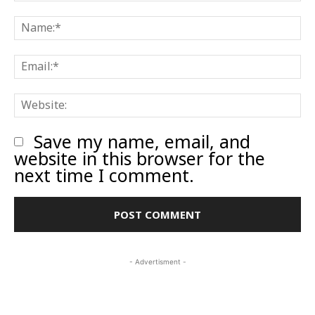
Comment:
N
E
W
Save my name, email, and
website in this browser for the
next time I comment.
- Advertisment -