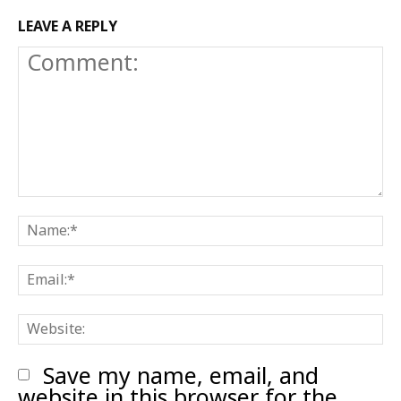
LEAVE A REPLY
Comment:
N
E
W
Save my name, email, and
website in this browser for the