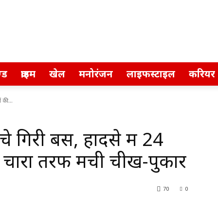
्ड
क्राइम
खेल
मनोरंजन
लाइफस्टाइल
करियर
 की...
े गिरी बस, हादसे में 24
, चारों तरफ मची चीख-पुकार
70
0