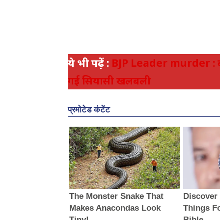
ये भी पढ़ें :
BJP Leader murder : बीज
गई सियासी खलबली