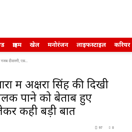
्ड
क्राइम
खेल
मनोरंजन
लाइफस्टाइल
करियर
ी गजब दीवानगी, एक...
 में अक्षरा सिंह की दिखी
क पाने को बेताब हुए
 लेकर कही बड़ी बात
97
0