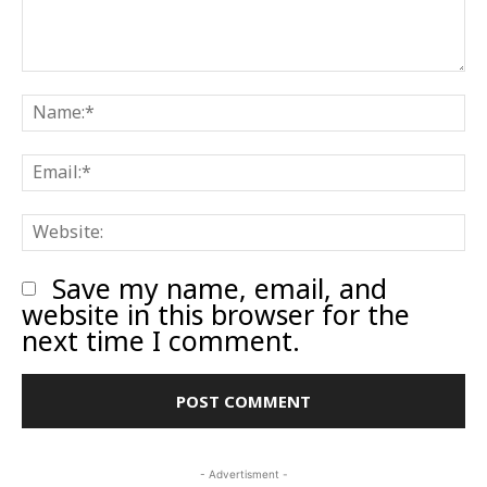
Comment:
N
E
W
Save my name, email, and
website in this browser for the
next time I comment.
- Advertisment -