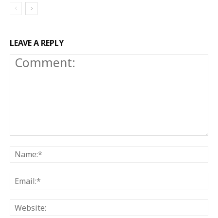
LEAVE A REPLY
Comment:
N
E
W