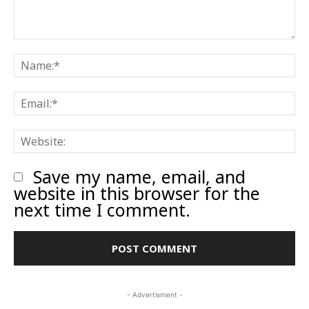
Comment:
N
E
W
Save my name, email, and
website in this browser for the
next time I comment.
- Advertisment -