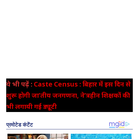
ये भी पढ़ें :
Caste Census : बिहार में इस दिन से
शुरू होगी जा’तीय जनगणना, ने’त्रहीन शिक्षकों की
भी लगायी गई ड्यूटी