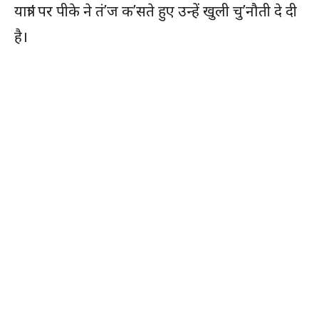
यात्रा’ पर पीके ने तं’ज क’सते हुए उन्हें खुली चु’नौती दे दी
है।