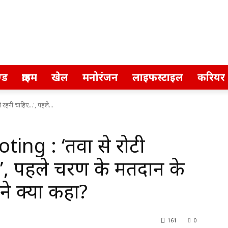
्ड
क्राइम
खेल
मनोरंजन
लाइफस्टाइल
करियर
हनी चाहिए...', पहले...
ing : ‘तवा से रोटी
, पहले चरण के मतदान के
 ने क्या कहा?
161
0