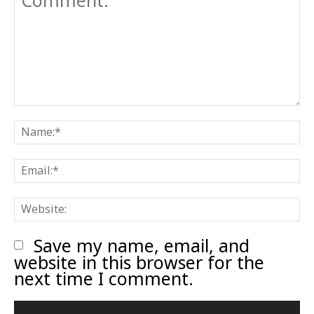
Comment:
N
E
W
Save my name, email, and
website in this browser for the
next time I comment.