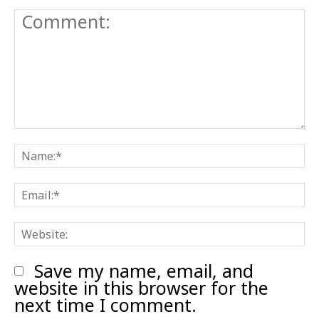
Comment:
N
E
W
Save my name, email, and
website in this browser for the
next time I comment.