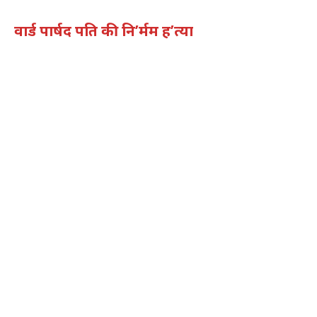
वार्ड पार्षद पति की नि’र्मम ह’त्या