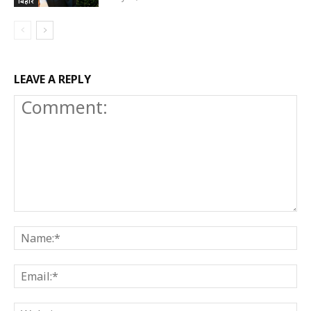
बिहार
LEAVE A REPLY
Comment:
N
E
W