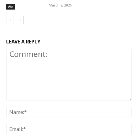
March 9, 2026
खेल
LEAVE A REPLY
Comment:
N
E