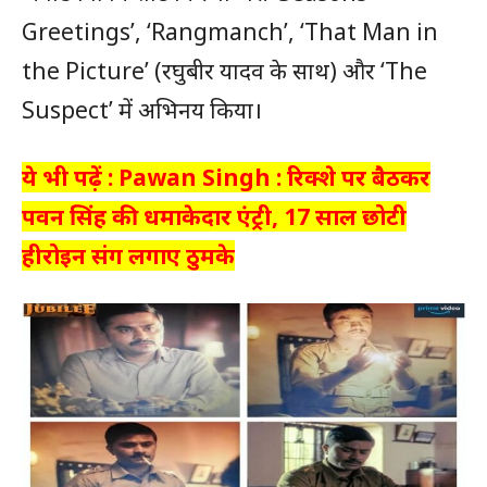
Greetings’, ‘Rangmanch’, ‘That Man in
the Picture’ (रघुबीर यादव के साथ) और ‘The
Suspect’ में अभिनय किया।
ये भी पढ़ें : Pawan Singh : रिक्शे पर बैठकर
पवन सिंह की धमाकेदार एंट्री, 17 साल छोटी
हीरोइन संग लगाए ठुमके