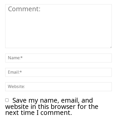
Comment:
N
E
W
Save my name, email, and
website in this browser for the
next time I comment.