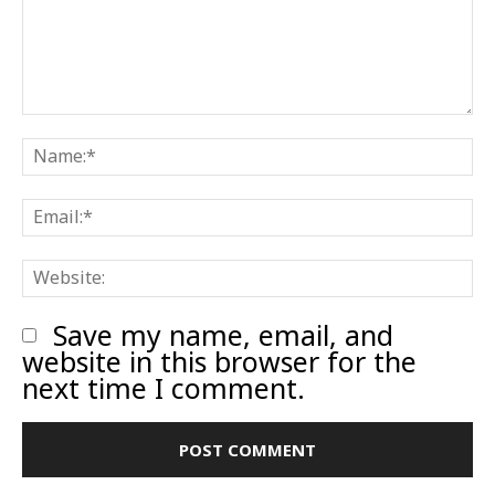
Comment:
N
E
W
Save my name, email, and
website in this browser for the
next time I comment.