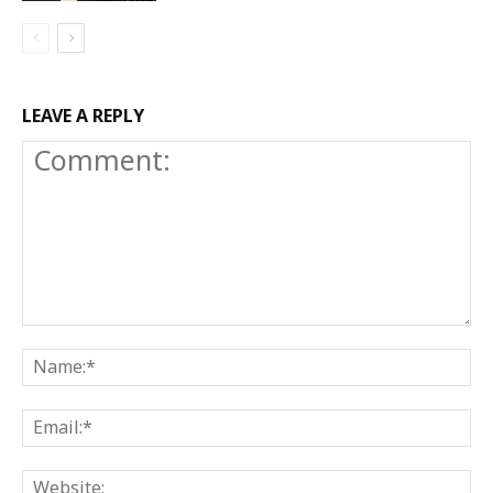
LEAVE A REPLY
Comment:
N
E
W