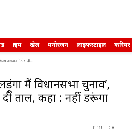
्ड
क्राइम
खेल
मनोरंजन
लाइफस्टाइल
करियर
िराग पासवान ने ठोक दी...
ूंगा मैं विधानसभा चुनाव’,
दी ताल, कहा : नहीं डरूंगा
118
0