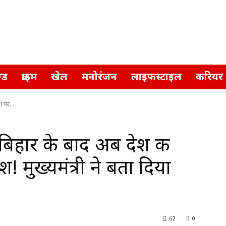
्ड
क्राइम
खेल
मनोरंजन
लाइफस्टाइल
करियर
 पर...
िहार के बाद अब देश की
श! मुख्यमंत्री ने बता दिया
62
0