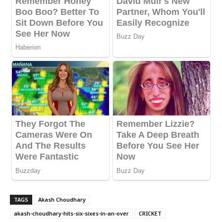
TAGS
Akash Choudhary
akash-choudhary-hits-six-sixes-in-an-over
CRICKET