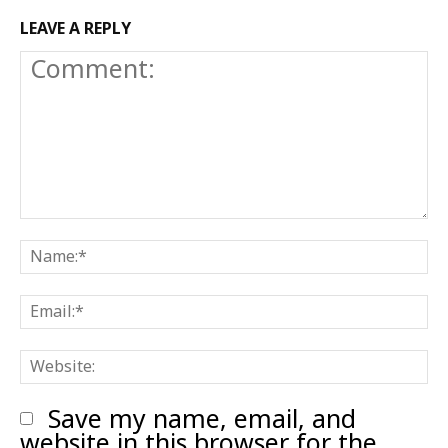
LEAVE A REPLY
Comment:
N
E
W
Save my name, email, and
website in this browser for the