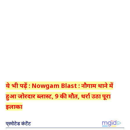
ये भी पढ़ें : Nowgam Blast : नौगाम थाने में
हुआ जोरदार ब्लास्ट, 9 की मौत, थर्रा उठा पूरा
इलाका