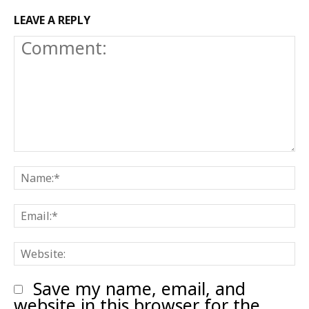
LEAVE A REPLY
Comment:
N
E
W
Save my name, email, and
website in this browser for the