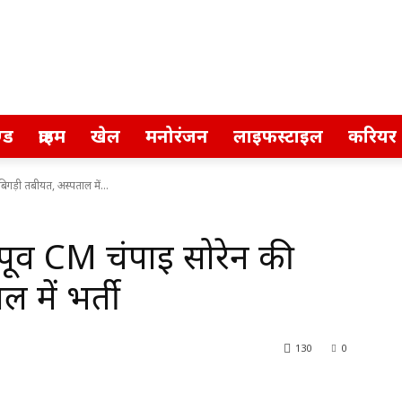
्ड
क्राइम
खेल
मनोरंजन
लाइफस्टाइल
करियर
गड़ी तबीयत, अस्पताल में...
र्व CM चंपाई सोरेन की
 में भर्ती
130
0