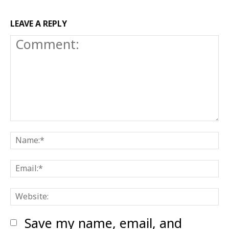
LEAVE A REPLY
Comment:
N
E
W
Save my name, email, and