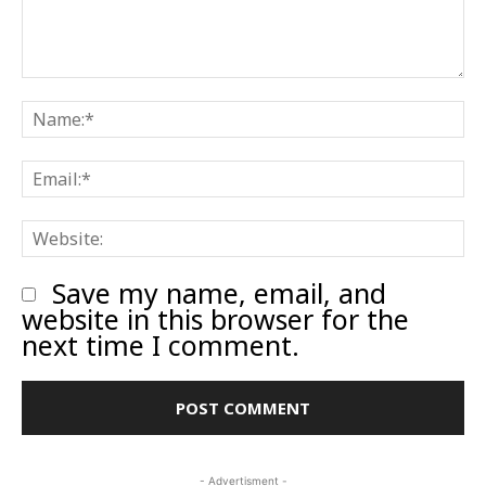
Comment:
N
E
W
Save my name, email, and
website in this browser for the
next time I comment.
- Advertisment -