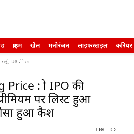
्ड
क्राइम
खेल
मनोरंजन
लाइफस्टाइल
करियर
एंट्री, 14% प्रीमियम...
rice : ग्रो IPO की
प्रीमियम पर लिस्ट हुआ
रोसा हुआ कैश
160
0